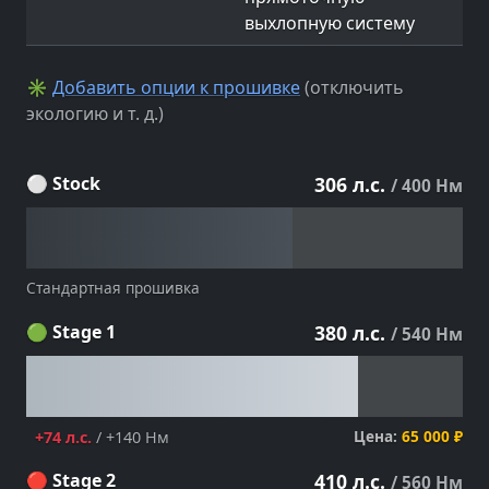
выхлопную систему
✳
Добавить опции к прошивке
(отключить
экологию и т. д.)
⚪ Stock
306 л.с.
/ 400 Нм
Стандартная прошивка
🟢 Stage 1
380 л.с.
/ 540 Нм
Цена:
65 000 ₽
+74 л.с.
/ +140 Нм
🔴 Stage 2
410 л.с.
/ 560 Нм