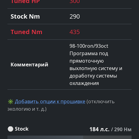
300
290
435
98-100ron/93oct
Программа под
прямоточную
выхлопную систему и
доработку системы
охлаждения
✳
Добавить опции к прошивке
(отключить
экологию и т. д.)
⚪ Stock
184 л.с.
/ 290 Нм