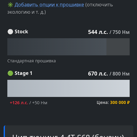
✳
Добавить опции к прошивке
(отключить
экологию и т. д.)
⚪ Stock
544 л.с.
/ 750 Нм
Стандартная прошивка
🟢 Stage 1
670 л.с.
/ 800 Нм
Цена:
300 000 ₽
+126 л.с.
/ +50 Нм