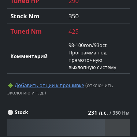
290
350
425
98-100ron/93oct
Программа под
прямоточную
выхлопную систему
✳
Добавить опции к прошивке
(отключить
экологию и т. д.)
⚪ Stock
231 л.с.
/ 350 Нм