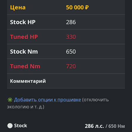
50 000 ₽
286
330
650
720
✳
Добавить опции к прошивке
(отключить
экологию и т. д.)
⚪ Stock
286 л.с.
/ 650 Нм