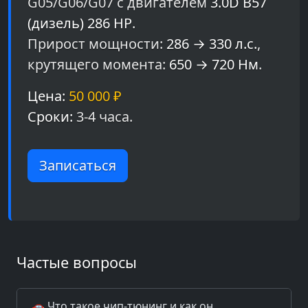
G05/G06/G07 с двигателем
3.0D B57
(дизель) 286 HP
.
Прирост мощности:
286 → 330 л.с.
,
крутящего момента:
650 → 720 Нм
.
Цена:
50 000 ₽
Сроки:
3-4 часа.
Записаться
Частые вопросы
🚗 Что такое чип-тюнинг и как он