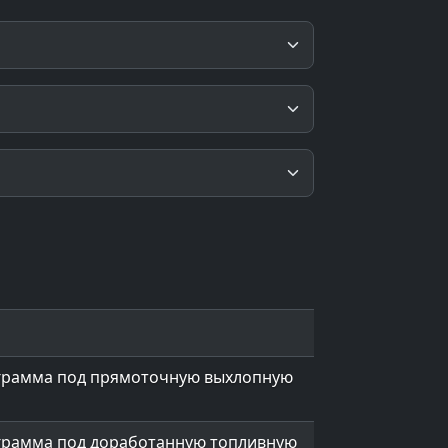
ограмма под прямоточную выхлопную
ограмма под доработанную топливную