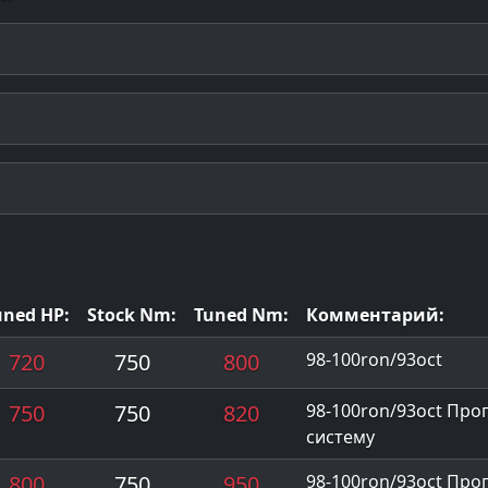
uned HP:
Stock Nm:
Tuned Nm:
Комментарий:
720
750
800
98-100ron/93oct
750
750
820
98-100ron/93oct Пр
систему
800
750
950
98-100ron/93oct Пр