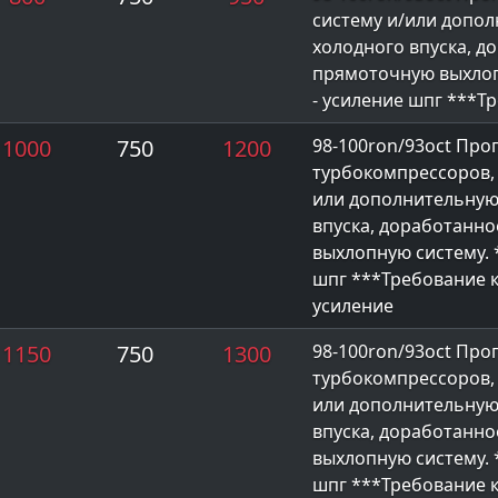
систему и/или допол
холодного впуска, д
прямоточную выхлоп
- усиление шпг ***Т
1000
750
1200
98-100ron/93oct Про
турбокомпрессоров,
или дополнительную 
впуска, доработанн
выхлопную систему. 
шпг ***Требование к
усиление
1150
750
1300
98-100ron/93oct Про
турбокомпрессоров,
или дополнительную 
впуска, доработанн
выхлопную систему. 
шпг ***Требование к