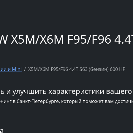
 X5M/X6M F95/F96 4.4T
ии и Mini
X5M/X6M F95/F96 4.4T S63 (бензин) 600 HP
ь и улучшить характеристики вашего
инг в Санкт-Петербурге, который поможет вам достич
а