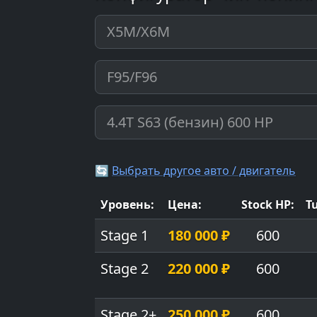
🔄
Выбрать другое авто / двигатель
Уровень:
Цена:
Stock HP:
T
Stage 1
180 000 ₽
600
Stage 2
220 000 ₽
600
Stage 2+
250 000 ₽
600