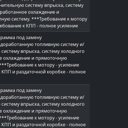
нительную систему впрыска, систему
оработанное охлаждение и
ную систему. ***Требование к мотору
ребование к КПП - полное усиление
грамма под замену
 доработанную топливную систему и/
систему впрыска, систему холодного
ое охлаждение и прямоточную
***Требование к мотору - усиление
 КПП и раздаточной коробке - полное
грамма под замену
 доработанную топливную систему и/
систему впрыска, систему холодного
ое охлаждение и прямоточную
***Требование к мотору - усиление
 КПП и раздаточной коробке - полное