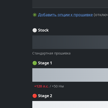
✳
Добавить опции к прошивке
(отключ
⚪ Stock
Стандартная прошивка
🟢 Stage 1
+120 л.с.
/ +50 Нм
🔴 Stage 2