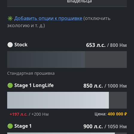
владельца
✳
Добавить опции к прошивке
(отключить
экологию и т. д.)
⚪ Stock
653 л.с.
/ 800 Нм
Стандартная прошивка
🟢 Stage 1 LongLife
850 л.с.
/ 1000 Нм
Цена:
400 000 ₽
+197 л.с.
/ +200 Нм
🟢 Stage 1
900 л.с.
/ 1050 Нм