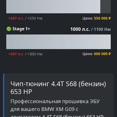
Цена:
550 000 ₽
+247 л.с.
/ +250 Нм
🟢 Stage 1+
1000 л.с.
/ 1100 Нм
Цена:
600 000 ₽
+347 л.с.
/ +300 Нм
Чип-тюнинг 4.4T S68 (бензин)
653 HP
Профессиональная прошивка ЭБУ
для вашего BMW XM G09 с
двигателем
4.4T S68 (бензин) 653 HP
.